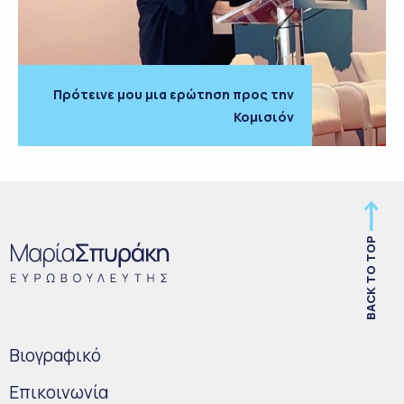
Πρότεινε μου μια ερώτηση προς την
Κομισιόν
BACK TO TOP
Bιογραφικό
Επικοινωνία