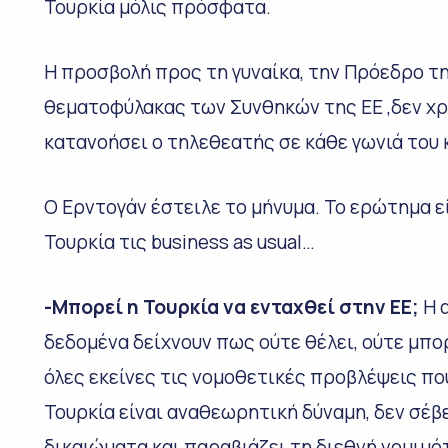
Τουρκία μόλις πρόσφατα.
Η προσβολή προς τη γυναίκα, την Πρόεδρο της
θεματοφύλακας των Συνθηκών της ΕΕ ,δεν χρ
κατανοήσει ο τηλεθεατής σε κάθε γωνιά του 
Ο Ερντογάν έστειλε το μήνυμα. Το ερώτημα εί
Τουρκία τις business as usual…
-Μπορεί η Τουρκία να ενταχθεί στην ΕΕ;
Η 
δεδομένα δείχνουν πως ούτε θέλει, ούτε μπο
όλες εκείνες τις νομοθετικές προβλέψεις πο
Τουρκία είναι αναθεωρητική δύναμη, δεν σέβ
δικαιώματα και παραβιάζει τη διεθνή νομιμό