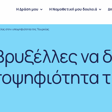
H Δράση μου
Η Νομοθετική μου δουλειά
Δη
τέλος στην υποψηφιότητα της Τουρκίας
 Βρυξέλλες να
ποψηφιότητα 