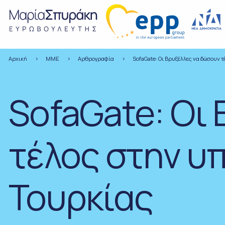
Αρχική
ΜΜΕ
Αρθρογραφία
SofaGate: Οι Βρυξέλλες να δώσουν 
SofaGate: Οι
τέλος στην υ
Τουρκίας