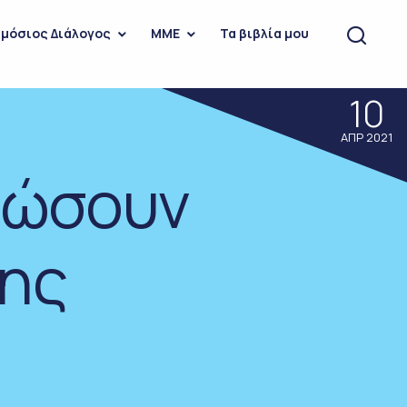
μόσιος Διάλογος
ΜΜΕ
Τα βιβλία μου
10
ΑΠΡ 2021
 δώσουν
της