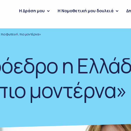
H Δράση μου
Η Νομοθετική μου δουλειά
Δη
 πιο φωτεινή, πιο μοντέρνα»
όεδρο η Ελλάδ
 πιο μοντέρνα»