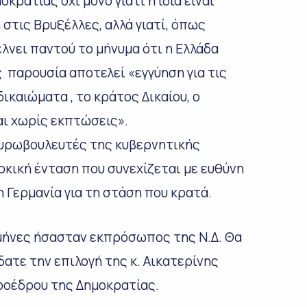
κρατίας όχι μόνο γιατί η ίδια είναι
 στις Βρυξέλλες, αλλά γιατί, όπως
λνει παντού το μήνυμα ότι η Ελλάδα
ης παρουσία αποτελεί «εγγύηση για τις
ικαιώματα , το κράτος Δικαίου, ο
ι χωρίς εκπτώσεις».
ευρωβουλευτές της κυβερνητικής
ρκική ένταση που συνεχίζεται με ευθύνη
η Γερμανία για τη στάση που κρατά.
 μήνες ήσασταν εκπρόσωπος της Ν.Δ. Θα
ατε την επιλογή της κ. Αικατερίνης
ροέδρου της Δημοκρατίας.