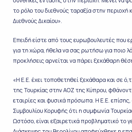
συνθήκες έντασης στην περιοχή. Μένει να φα
το ρόλο του διεθνούς ταραξία στην περιοχή 
Διεθνούς Δικαίου».
Επειδή είστε από τους ευρωβουλευτές που ερ
για τη χώρα, ήθελα να σας ρωτήσω για ποιο λ
προκλήσεις αρνείται να πάρει ξεκάθαρη θέσ
«Η Ε.Ε. έχει τοποθετηθεί ξεκάθαρα και σε ό
της Τουρκίας στην ΑΟΖ της Κύπρου, φθάνοντ
εταιρίες και φυσικά πρόσωπα. Η Ε.Ε. επίση
Συμβουλίου Κορυφής ότι η συμφωνία Τουρκία
Ωστόσο, είναι εξαιρετικά προβληματικό το γ
Διάσκεψης του Βερολίνου αποφεύχθηκε η επ