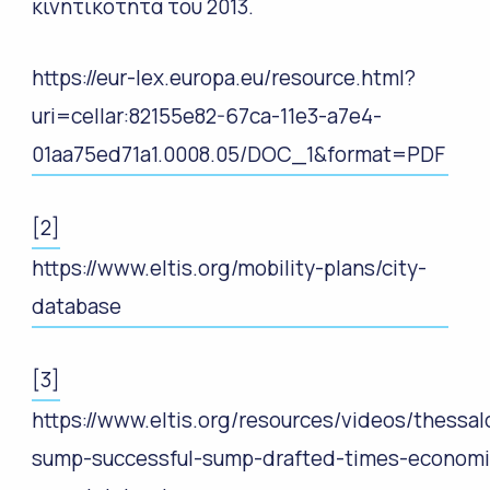
κινητικότητα του 2013.
https://eur-lex.europa.eu/resource.html?
uri=cellar:82155e82-67ca-11e3-a7e4-
01aa75ed71a1.0008.05/DOC_1&format=PDF
[2]
https://www.eltis.org/mobility-plans/city-
database
[3]
https://www.eltis.org/resources/videos/thessal
sump-successful-sump-drafted-times-economi