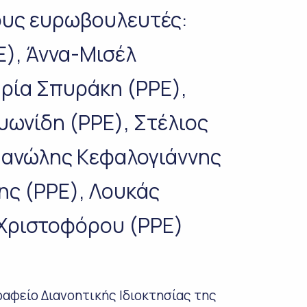
ους ευρωβουλευτές:
), Άννα-Μισέλ
ρία Σπυράκη (PPE),
ωνίδη (PPE), Στέλιος
Μανώλης Κεφαλογιάννης
ης (PPE), Λουκάς
 Χριστοφόρου (PPE)
Γραφείο Διανοητικής Ιδιοκτησίας της