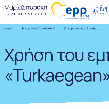
Αρχική
Η Νομοθετική μου δουλειά
Κοινοβουλευτικές Ερωτήσεις
Χρήση του εμ
«Turkaegean»