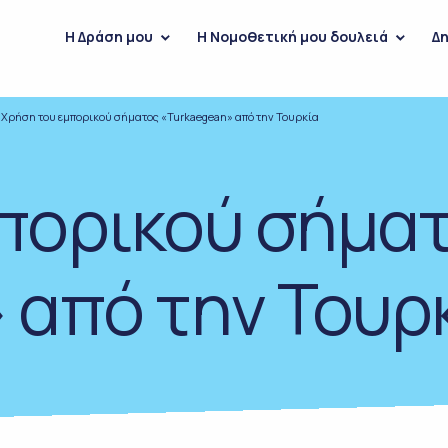
H Δράση μου
Η Νομοθετική μου δουλειά
Δη
Χρήση του εμπορικού σήματος «Turkaegean» από την Τουρκία
πορικού σήμα
 από την Τουρ