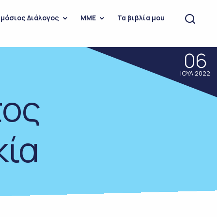
μόσιος Διάλογος
ΜΜΕ
Τα βιβλία μου
06
ΙΟΥΛ 2022
τος
κία