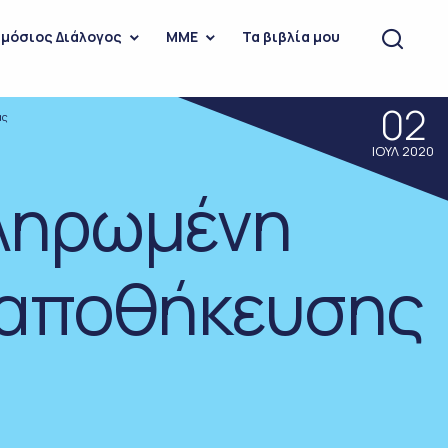
μόσιος Διάλογος
ΜΜΕ
Τα βιβλία μου
02
ας
ΙΟΥΛ 2020
κληρωμένη
 αποθήκευσης