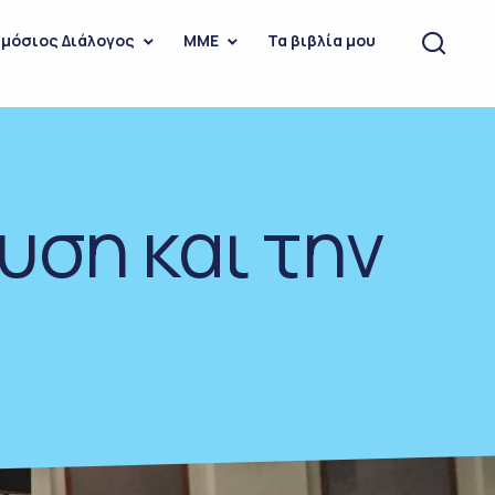
μόσιος Διάλογος
ΜΜΕ
Τα βιβλία μου
υση και την