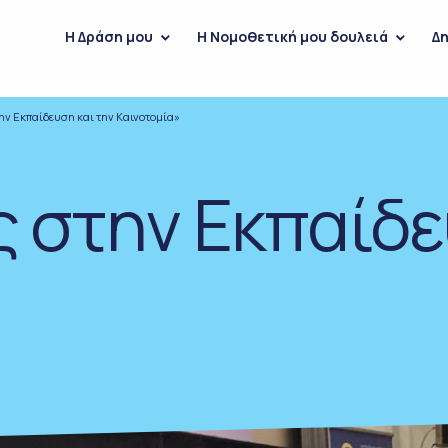
H Δράση μου
Η Νομοθετική μου δουλειά
Δη
ην Εκπαίδευση και την Καινοτομία»
 στην Εκπαίδε