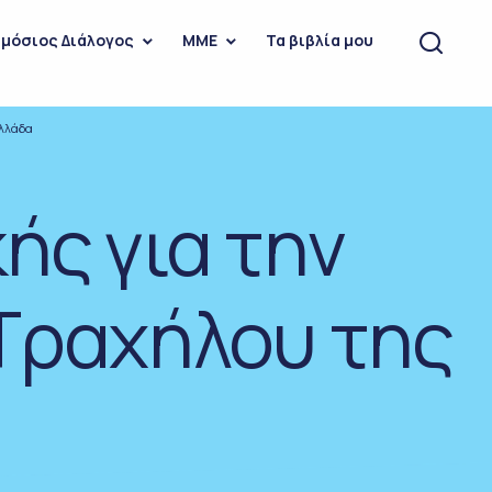
μόσιος Διάλογος
ΜΜΕ
Τα βιβλία μου
Ελλάδα
ής για την
 Τραχήλου της