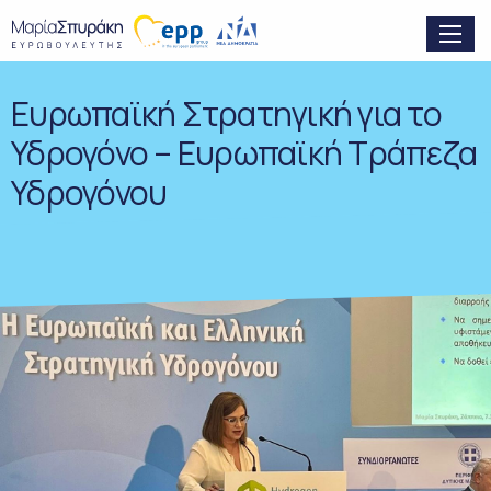
Ευρωπαϊκή Στρατηγική για το
Υδρογόνο – Ευρωπαϊκή Τράπεζα
Υδρογόνου