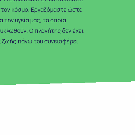
στον κόσμο. Εργαζόμαστε ώστε
 την υγεία μας, τα οποία
υκλωθούν. Ο πλανήτης δεν έχει
ς ζωής πάνω του συνεισφέρει