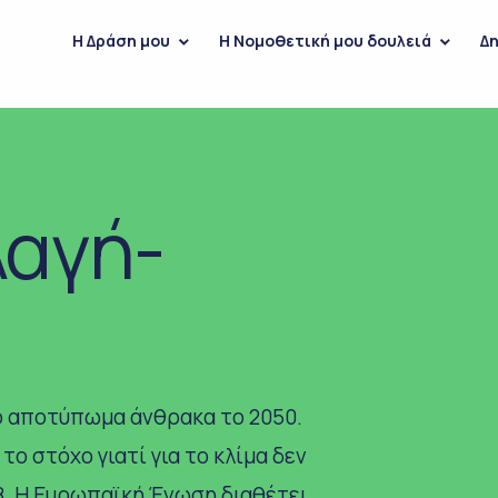
H Δράση μου
Η Νομοθετική μου δουλειά
Δη
λαγή-
ό αποτύπωμα άνθρακα το 2050.
το στόχο γιατί για το κλίμα δεν
Β. Η Eυρωπαϊκή Ένωση διαθέτει