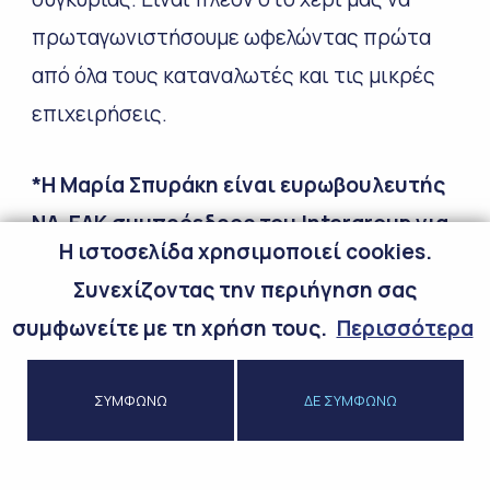
πρωταγωνιστήσουμε ωφελώντας πρώτα
από όλα τους καταναλωτές και τις μικρές
επιχειρήσεις.
*Η Μαρία Σπυράκη είναι ευρωβουλευτής
ΝΔ-ΕΛΚ συμπρόεδρος του Intergroup για
H ιστοσελίδα χρησιμοποιεί cookies.
τη Βιώσιμη Ανάπτυξη και την Κλιματική
Συνεχίζοντας την περιήγηση σας
Αλλαγή.
συμφωνείτε με τη χρήση τους.
Περισσότερα
ΣΥΜΦΩΝΩ
ΔΕ ΣΥΜΦΩΝΩ