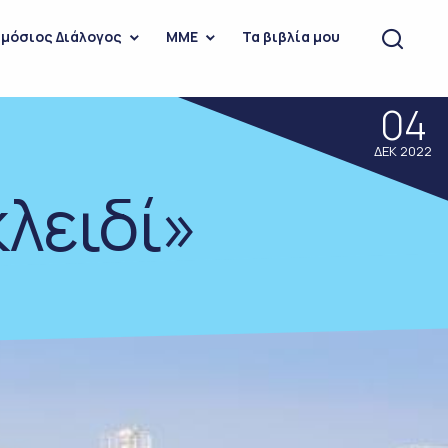
μόσιος Διάλογος
ΜΜΕ
Τα βιβλία μου
04
ΔΕΚ 2022
λειδί»