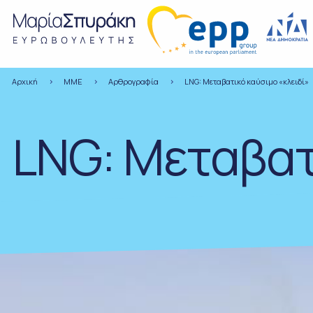
Αρχική
ΜΜΕ
Αρθρογραφία
LNG: Μεταβατικό καύσιμο «κλειδί»
LNG: Μεταβατ