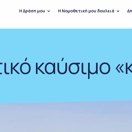
H Δράση μου
Η Νομοθετική μου δουλειά
Δη
ικό καύσιμο «κ