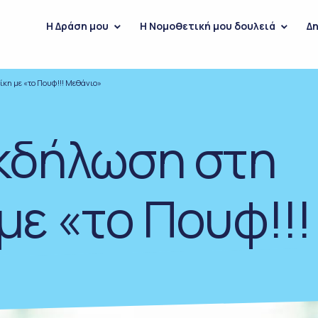
H Δράση μου
Η Νομοθετική μου δουλειά
Δη
κη με «το Πουφ!!! Μεθάνιο»
κδήλωση στη
με «το Πουφ!!