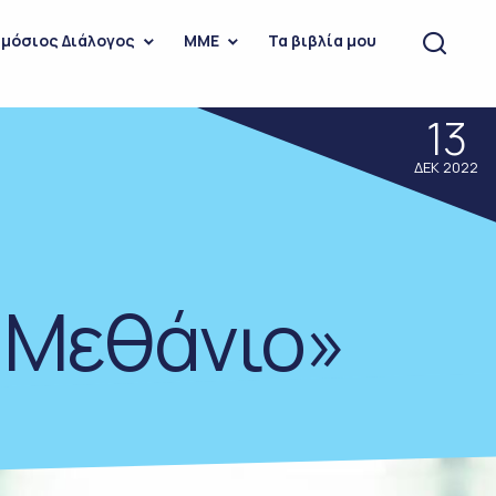
μόσιος Διάλογος
ΜΜΕ
Τα βιβλία μου
13
ΔΕΚ 2022
! Μεθάνιο»