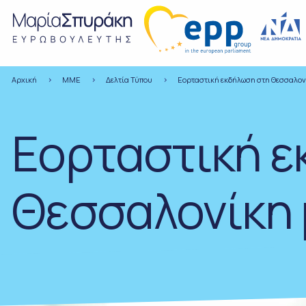
Αρχική
ΜΜΕ
Δελτία Τύπου
Εορταστική εκδήλωση στη Θεσσαλονί
Εορταστική ε
Θεσσαλονίκη 