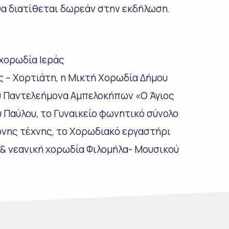
θα διατίθεται δωρεάν στην εκδήλωση.
 χορωδία Ιεράς
 – Χορτιάτη, η Μικτή Χορωδία Δήμου
ου Παντελεήμονα Αμπελοκήπων «Ο Άγιος
 Παύλου, το Γυναικείο φωνητικό σύνολο
ονης τέχνης, το Χορωδιακό εργαστήρι
 & νεανική χορωδία Φιλομήλα- Μουσικού