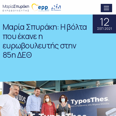
12
Μαρία Σπυράκη: Η βόλτα
ΣΕΠ 2021
που έκανε η
ευρωβουλευτής στην
85η ΔΕΘ