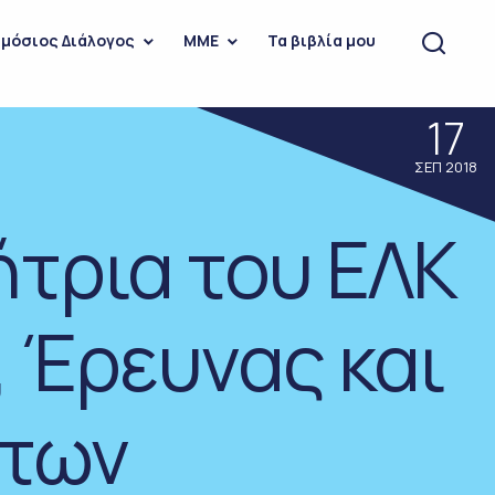
μόσιος Διάλογος
ΜΜΕ
Τα βιβλία μου
17
ΣΕΠ 2018
ήτρια του ΕΛΚ
 Έρευνας και
 των