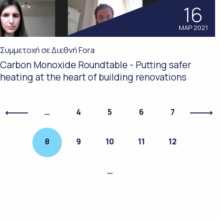
16
ΜΑΡ 2021
Συμμετοχή σε Διεθνή Fora
Carbon Monoxide Roundtable - Putting safer
heating at the heart of building renovations
…
4
5
6
7
8
9
10
11
12
…