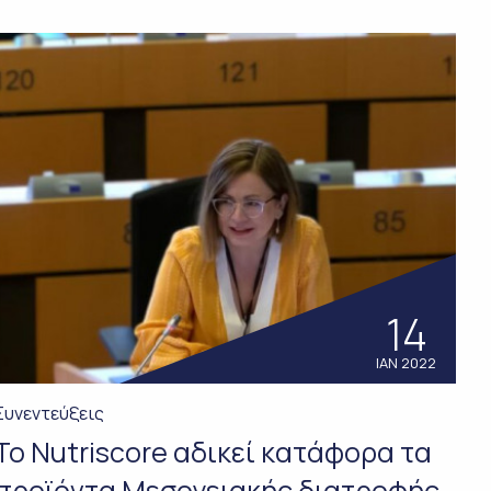
14
ΙΑΝ 2022
Συνεντεύξεις
Το Nutriscore αδικεί κατάφορα τα
προϊόντα Μεσογειακής διατροφής