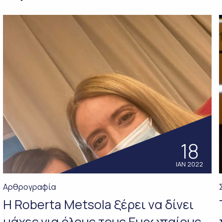
18
ΙΑΝ 2022
Αρθρογραφία
Η Roberta Μetsola ξέρει να δίνει
μάχες για όλους τους Ευρωπαίους